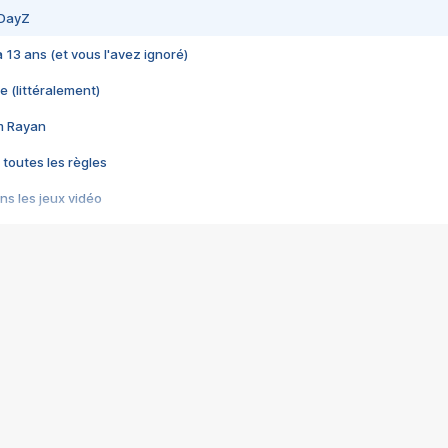
 DayZ
 a 13 ans (et vous l'avez ignoré)
e (littéralement)
im Rayan
 toutes les règles
s les jeux vidéo
us choquant de Rockstar ? - Le scandale BULLY
e plus moche de Steam
du RÊVE tourne au CAUCHEMAR
pendant 8 heures
it… à tort
umiliés par un jeu vidéo