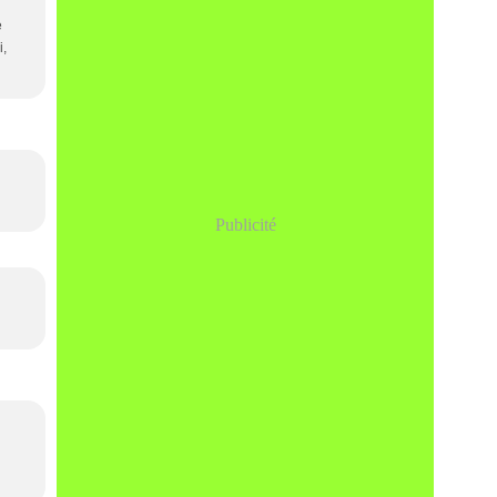
e
i,
Publicité