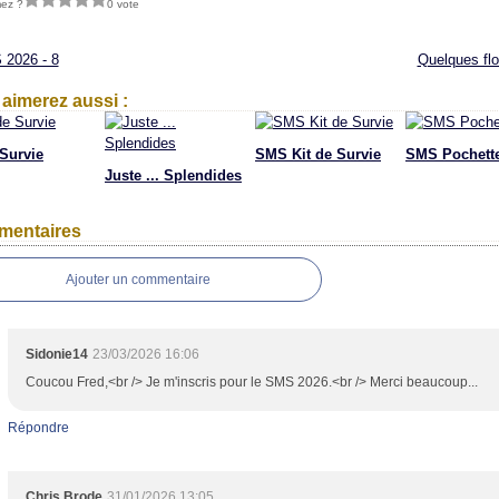
mez ?
0 vote
2026 - 8
Quelques fl
aimerez aussi :
 Survie
SMS Kit de Survie
SMS Pochette
Juste ... Splendides
entaires
Ajouter un commentaire
Sidonie14
23/03/2026 16:06
Coucou Fred,<br /> Je m'inscris pour le SMS 2026.<br /> Merci beaucoup...
Répondre
Chris Brode
31/01/2026 13:05