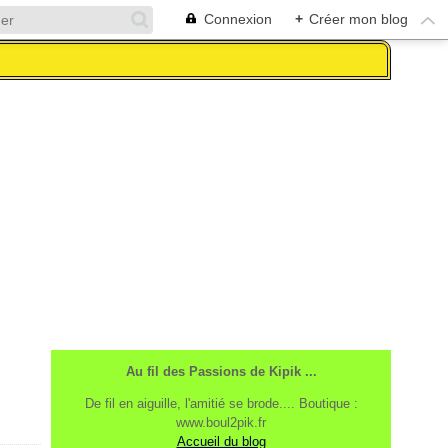
Connexion
+
Créer mon blog
Au fil des Passions de Kipik ...
De fil en aiguille, l'amitié se brode.... Boutique :
www.boul2pik.fr
Accueil du blog