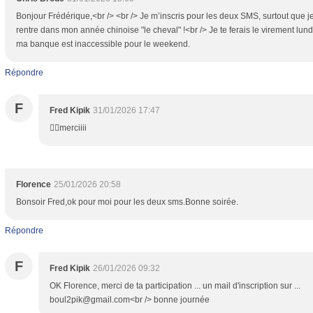
Bonjour Frédérique,<br /> <br /> Je m’inscris pour les deux SMS, surtout que j
rentre dans mon année chinoise "le cheval" !<br /> Je te ferais le virement lund
ma banque est inaccessible pour le weekend.
Répondre
F
Fred Kipik
31/01/2026 17:47
👍🏻merciiii
Florence
25/01/2026 20:58
Bonsoir Fred,ok pour moi pour les deux sms.Bonne soirée.
Répondre
F
Fred Kipik
26/01/2026 09:32
OK Florence, merci de ta participation ... un mail d'inscription sur ...
boul2pik@gmail.com<br /> bonne journée