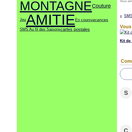
MONTAGNE
Vous ai
Couture
AMITIE
SMS 
Jeu
En cours
vacances
Vous 
cartes postales
SMS Au fil des Saisons
Kit de
Comm
S
C