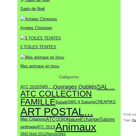
Janvier
Février
Mars
Mai
Avril
(13)
(19)
(9)
(18)
(28)
Janvier
Février
Mars
(9)
(19)
(22)
Sapin de Noël
Janvier
Février
(12)
(16)
Janvier
(15)
Années Chinoises
5 TOILES TEINTES
Mes animaux en tissu
Catégories
SAL ...
Ouvrages Oubliés
ATC 2020
SMS....
ATC COLLECTION
FAMILLE
Balade
SMS 4 Saisons
CREAPIKS
ART POSTAL...
Posté pa
ATC
Echange
Salons
Nature
Mes Créations
CEBO
Tags:
Pa
Animaux
ATC 2019
jardinage
SMS Noël 2012
Rencontres