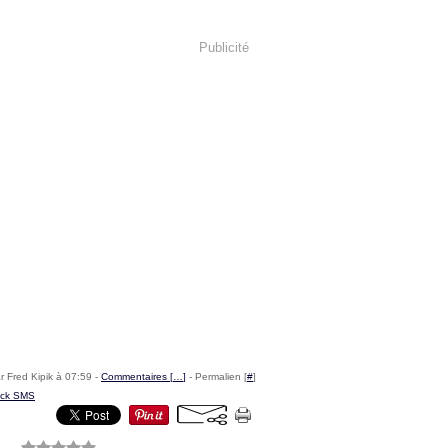
Publicité
r Fred Kipik à 07:59 -
Commentaires [
…
]
- Permalien [
#
]
ck SMS