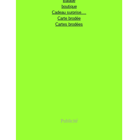
Balade
boutique
Cadeau surprise....
Carte brodée
Cartes brodées
Publicité