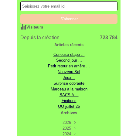
Visiteurs
Depuis la création
723 784
Articles récents
Curieuse étape ...
Second jour ...
Petit retour en arrière ...
Nouveau Sal
Jeux...
Surprise odorante
Marceau à la maison
BACS à ...
Finitions
OO juillet 26
Archives
2026
2025
Août
(3)
Décembre
2024
Juillet
(7)
(17)