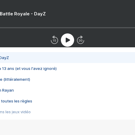
 Battle Royale - DayZ
 DayZ
 a 13 ans (et vous l'avez ignoré)
e (littéralement)
im Rayan
 toutes les règles
s les jeux vidéo
us choquant de Rockstar ? - Le scandale BULLY
e plus moche de Steam