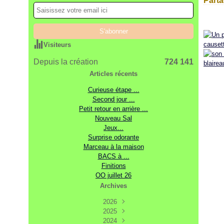
Parta
Visiteurs
Depuis la création
724 141
Articles récents
Curieuse étape ...
Second jour ...
Petit retour en arrière ...
Nouveau Sal
Jeux...
Surprise odorante
Marceau à la maison
BACS à ...
Finitions
OO juillet 26
Archives
2026
2025
Août
(3)
Décembre
2024
Juillet
(7)
(17)