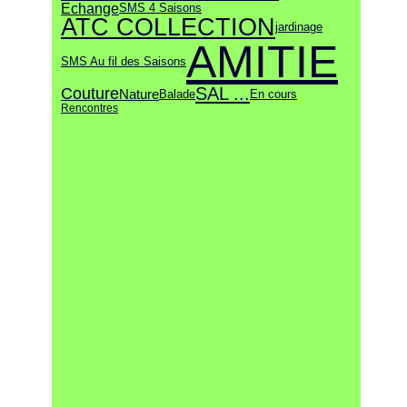
Echange
SMS 4 Saisons
ATC COLLECTION
jardinage
AMITIE
SMS Au fil des Saisons
SAL ...
Couture
Nature
Balade
En cours
Rencontres