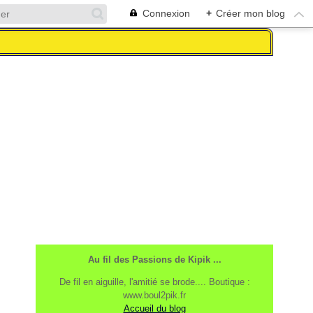
Connexion
+
Créer mon blog
Au fil des Passions de Kipik ...
De fil en aiguille, l'amitié se brode.... Boutique :
www.boul2pik.fr
Accueil du blog