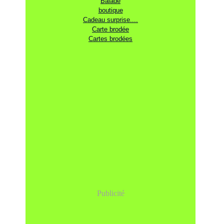
Balade
boutique
Cadeau surprise....
Carte brodée
Cartes brodées
Publicité