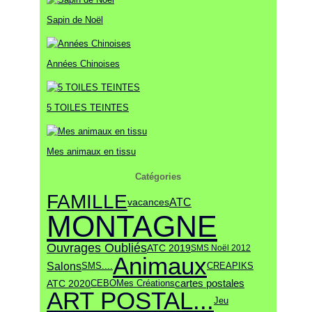
Janvier
Février
Mars
Mai
Avril
(13)
(19)
(9)
(18)
(28)
Janvier
Février
Mars
(9)
(19)
(22)
Sapin de Noël
Janvier
Février
(12)
(16)
Janvier
(15)
Années Chinoises
5 TOILES TEINTES
Mes animaux en tissu
Catégories
FAMILLE
ATC
vacances
MONTAGNE
Ouvrages Oubliés
ATC 2019
SMS Noël 2012
Animaux
Salons
SMS....
CREAPIKS
cartes postales
ATC 2020
Mes Créations
CEBO
ART POSTAL...
Jeu