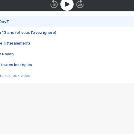
 DayZ
 a 13 ans (et vous l'avez ignoré)
e (littéralement)
im Rayan
 toutes les règles
s les jeux vidéo
us choquant de Rockstar ? - Le scandale BULLY
e plus moche de Steam
du RÊVE tourne au CAUCHEMAR
pendant 8 heures
it… à tort