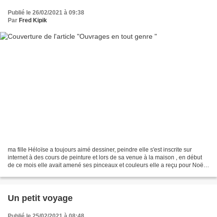
Publié le 26/02/2021 à 09:38
Par
Fred Kipik
ma fille Héloïse a toujours aimé dessiner, peindre elle s'est inscrite sur
internet à des cours de peinture et lors de sa venue à la maison , en début
de ce mois elle avait amené ses pinceaux et couleurs elle a reçu pour Noël,
des peintures sur toile,...
Un petit voyage
Publié le 25/02/2021 à 08:48