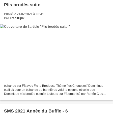
Plis brodés suite
Publié le 21/02/2021 à 08:41
Par
Fred Kipik
échange sur FB avec Flo la Brodeuse Thème "les Chouettes" Dominique
était ok pour un échange de bannières voici la mienne et celle que
Dominique m'a brodée et enfin toujours sur FB organisé par Renée C du
Canada thème "les oiseaux" mon enveloppe envoyée...
SMS 2021 Année du Buffle - 6