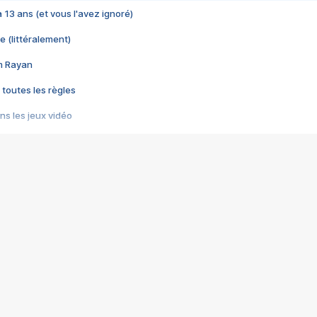
 a 13 ans (et vous l'avez ignoré)
e (littéralement)
im Rayan
 toutes les règles
s les jeux vidéo
us choquant de Rockstar ? - Le scandale BULLY
e plus moche de Steam
du RÊVE tourne au CAUCHEMAR
pendant 8 heures
it… à tort
umiliés par un jeu vidéo
ire - Final Fantasy 8