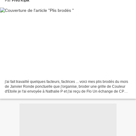
Par
Fred Kipik
j'ai fait travaillé quelques facteurs, factrices ... voici mes plis brodés du mois
de Janvier Ronde ponctuelle que j'organise, broder une grille de Couleur
d'Etoile je l'ai envoyée à Nathalie P et j'ai reçu de Flo Un échange de CP
organisé par Jacqueline...