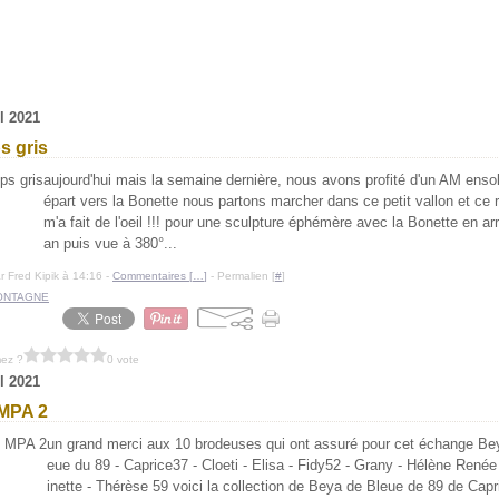
il 2021
s gris
aujourd'hui mais la semaine dernière, nous avons profité d'un AM ensol
épart vers la Bonette nous partons marcher dans ce petit vallon et ce 
m'a fait de l'oeil !!! pour une sculpture éphémère avec la Bonette en arr
an puis vue à 380°...
r Fred Kipik à 14:16 -
Commentaires [
…
]
- Permalien [
#
]
ONTAGNE
mez ?
0 vote
il 2021
MPA 2
un grand merci aux 10 brodeuses qui ont assuré pour cet échange Bey
eue du 89 - Caprice37 - Cloeti - Elisa - Fidy52 - Grany - Hélène Renée
inette - Thérèse 59 voici la collection de Beya de Bleue de 89 de Capr