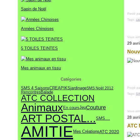
Janvier
Février
Mars
Mai
Avril
(13)
(19)
(9)
(18)
(28)
Janvier
Février
Mars
(9)
(19)
(22)
Sapin de Noël
Janvier
Février
(12)
(16)
Posté pa
Janvier
(15)
Tags:
ca
Années Chinoises
Vous ai
29 avr
5 TOILES TEINTES
Nouve
Mes animaux en tissu
Catégories
SMS 4 Saisons
CREAPIKS
jardinage
SMS Noël 2012
Posté pa
Balade
Rencontres
Tags:
SA
ATC COLLECTION
Animaux
Couture
Jeu
En cours
Vous ai
ART POSTAL...
28 avr
SMS....
AMITIE
ATC 
Mes Créations
ATC 2020