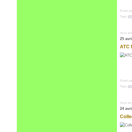
Posté pa
Tags:
AT
Vous ai
25 avr
ATC 
Posté pa
Tags:
AT
Vous ai
24 avr
Colle