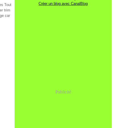
Créer un blog avec CanalBlog
es Tout
er trim
ège car
Publicité