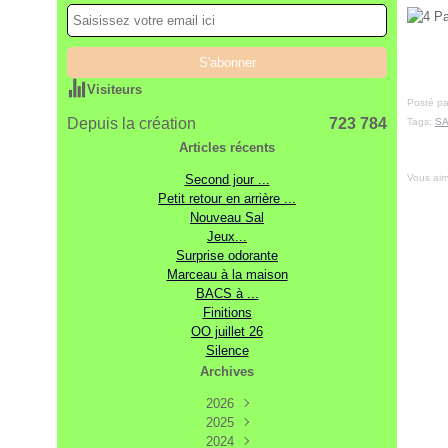
Visiteurs
Posté pa
Depuis la création
723 784
Tags:
SA
Articles récents
Vous ai
Second jour ...
Petit retour en arrière ...
Nouveau Sal
Jeux...
Surprise odorante
Marceau à la maison
BACS à ...
Finitions
OO juillet 26
Silence
Archives
2026
2025
Août
(2)
Décembre
2024
Juillet
(7)
(17)