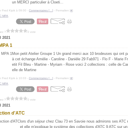
un MERCI particulier à Cloeti...
r Fred Kipik à 09:00 -
Commentaires [
…
]
- Permalien [
#
]
C MPA
mez ?
0 vote
il 2021
MPA 1
Mon petit Atelier Groupe 1 Un grand merci aux 10 brodeuses qui ont pa
à cet échange Amélie - Caroline - Danièle 29 Fab971 - Flo F - Marie F
etit Fil Bleu - Martine - Myriam - Rose voici 2 collections : celle de Ca
elle de Martine
r Fred Kipik à 10:03 -
Commentaires [
…
]
- Permalien [
#
]
C MPA
mez ?
0 vote
il 2021
ction d'ATC
lors d'un séjour chez Clau 73 en Savoie nous admirons ses ATC 
et elle m'explique le système des collections d'ATC 9 ATC sur u