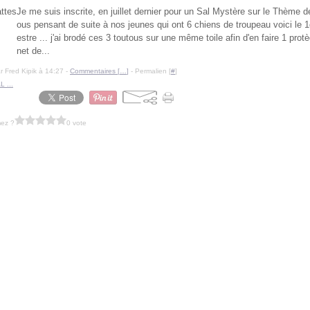
Je me suis inscrite, en juillet dernier pour un Sal Mystère sur le Thème d
ous pensant de suite à nos jeunes qui ont 6 chiens de troupeau voici le 1
estre ... j'ai brodé ces 3 toutous sur une même toile afin d'en faire 1 prot
net de...
r Fred Kipik à 14:27 -
Commentaires [
…
]
- Permalien [
#
]
L ...
mez ?
0 vote