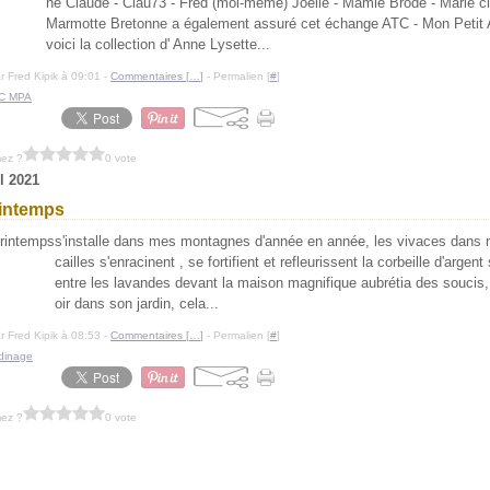
ne Claude - Clau73 - Fred (moi-même) Joëlle - Mamie Brode - Marie c
Marmotte Bretonne a également assuré cet échange ATC - Mon Petit A
voici la collection d' Anne Lysette...
r Fred Kipik à 09:01 -
Commentaires [
…
]
- Permalien [
#
]
C MPA
mez ?
0 vote
il 2021
rintemps
s'installe dans mes montagnes d'année en année, les vivaces dans 
cailles s'enracinent , se fortifient et refleurissent la corbeille d'argent 
entre les lavandes devant la maison magnifique aubrétia des soucis,
oir dans son jardin, cela...
r Fred Kipik à 08:53 -
Commentaires [
…
]
- Permalien [
#
]
rdinage
mez ?
0 vote