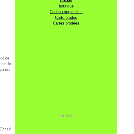
Balade
boutique
Cadeau surprise....
Carte brodée
Cartes brodées
ont de
rene Jo
 va dur
Publicité
hristi