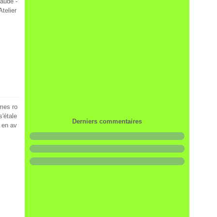
laude -
telier
mes ro
s'étale
Derniers commentaires
 en av