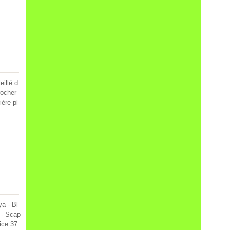
eillé d
rocher
ière pl
a - Bl
 - Scap
ice 37