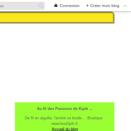
Connexion
+
Créer mon blog
Au fil des Passions de Kipik ...
De fil en aiguille, l'amitié se brode.... Boutique :
www.boul2pik.fr
Accueil du blog