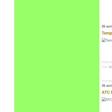
26 avr
Temp
Posté pa
Tags:
M
Vous ai
26 avr
ATC 