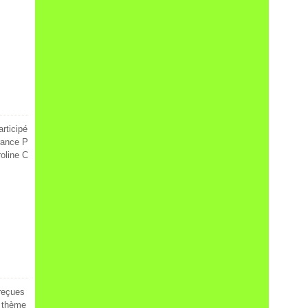
rticipé
rance P
roline C
reçues
n thème