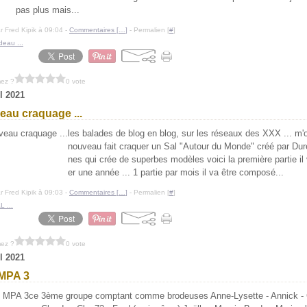
pas plus mais...
r Fred Kipik à 09:04 -
Commentaires [
…
]
- Permalien [
#
]
deau ...
mez ?
0 vote
il 2021
au craquage ...
les balades de blog en blog, sur les réseaux des XXX ... m'
nouveau fait craquer un Sal "Autour du Monde" créé par Du
nes qui crée de superbes modèles voici la première partie il
er une année ... 1 partie par mois il va être composé...
r Fred Kipik à 09:03 -
Commentaires [
…
]
- Permalien [
#
]
L ...
mez ?
0 vote
il 2021
MPA 3
ce 3ème groupe comptant comme brodeuses Anne-Lysette - Annick - C