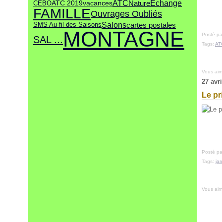
ATC
Echange
Nature
CEBO
ATC 2019
vacances
FAMILLE
Ouvrages Oubliés
Salons
cartes postales
SMS Au fil des Saisons
MONTAGNE
Posté pa
SAL ...
Tags:
AT
Vous ai
27 avr
Le p
Posté pa
Tags:
ja
Vous ai