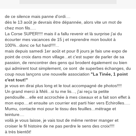
de ce silence mais panne d'ordi....
dès le 13 août je devrais être dépannée, alors vite un mot de
chez mon fils.....
La Corse SUPER!!!! mais il a fallu revenir et là surprise j'ai du
écourter mes vacances de 15 j et reprendre mon boulot à
100%...donc ce fut hard!!!!...
mais depuis samedi 1er août et pour 8 jours je fais une expo de
point de croix dans mon village...et c'est super de parler de sa
passion, de rencontrer des gens qui brodent également ou bien
qui admirent tout simplement, ce sont de superbes échanges, du
coup nous lançons une nouvelle association
"La Tinée, 1 point
c'est tout!"
je vous en dirai plus long et le tout accompagné de photos!!!!
Un grand merci à Méli...si tu me lis..., j'ai reçu ta petite
pendouille....elle est accrochée à mes ciseaux et a fait son effet à
mon expo....et ensuite un courrier est parti hier vers Echirolles.....
Mumu, contacte moi pour le tissu des feuilles...métrage et
teinture....
voilà je vous laisse, je vais tout de même rentrer manger et
croiser le fil histoire de ne pas perdre le sens des croix!!!!
à très bientôt!