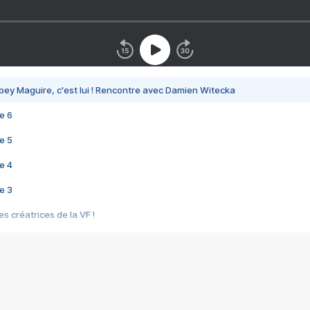
bey Maguire, c'est lui ! Rencontre avec Damien Witecka
e 6
e 5
e 4
e 3
s créatrices de la VF !
e 2
e 1
e Mektoub My Love arrive enfin ! Rencontre avec Shaïn Boumedine et Sal