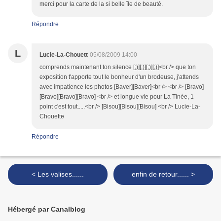
merci pour la carte de la si belle île de beauté.
Répondre
L
Lucie-La-Chouett
05/08/2009 14:00
comprends maintenant ton silence [;)][;)][;)][;)]<br /> que ton
exposition t'apporte tout le bonheur d'un brodeuse, j'attends
avec impatience les photos [Baver][Baver]<br /> <br /> [Bravo]
[Bravo][Bravo][Bravo] <br /> et longue vie pour La Tinée, 1
point c'est tout.....<br /> [Bisou][Bisou][Bisou] <br /> Lucie-La-
Chouette
Répondre
< Les valises......
enfin de retour...... >
Hébergé par Canalblog