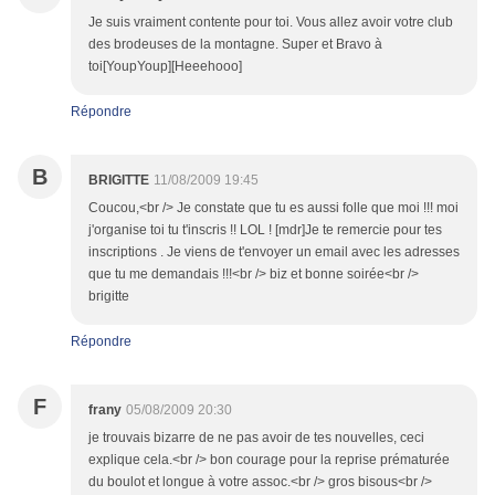
Je suis vraiment contente pour toi. Vous allez avoir votre club
des brodeuses de la montagne. Super et Bravo à
toi[YoupYoup][Heeehooo]
Répondre
B
BRIGITTE
11/08/2009 19:45
Coucou,<br /> Je constate que tu es aussi folle que moi !!! moi
j'organise toi tu t'inscris !! LOL ! [mdr]Je te remercie pour tes
inscriptions . Je viens de t'envoyer un email avec les adresses
que tu me demandais !!!<br /> biz et bonne soirée<br />
brigitte
Répondre
F
frany
05/08/2009 20:30
je trouvais bizarre de ne pas avoir de tes nouvelles, ceci
explique cela.<br /> bon courage pour la reprise prématurée
du boulot et longue à votre assoc.<br /> gros bisous<br />