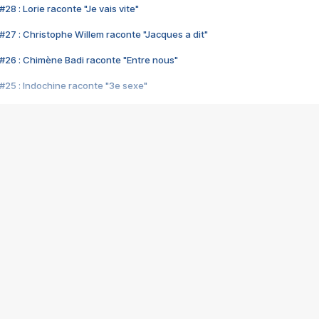
28 : Lorie raconte "Je vais vite"
#27 : Christophe Willem raconte "Jacques a dit"
#26 : Chimène Badi raconte "Entre nous"
#25 : Indochine raconte "3e sexe"
#24 : Zaho raconte "C'est chelou"
#23 : Patrick Bruel raconte "Au café des délices"
#22 : Kyo raconte "Le chemin"
#21 : Nolwenn Leroy raconte "Cassé"
#20 : Patrick Hernandez raconte "Born to be alive"
#19 : Lorie raconte "Près de moi"
#18 : Michael Jones raconte "A nos actes manqués" (avec Jean-Jacque
#17 : Khaled raconte "Aïcha"
#16 : Corneille raconte "Parce qu'on vient de loin"