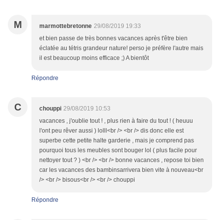
M
marmottebretonne
29/08/2019 19:33
et bien passe de très bonnes vacances après t'être bien
éclatée au tétris grandeur nature! perso je préfère l'autre mais
il est beaucoup moins efficace ;) A bientôt
Répondre
C
chouppi
29/08/2019 10:53
vacances , j'oublie tout ! , plus rien à faire du tout ! ( heuuu
l'ont peu rêver aussi ) lolll<br /> <br /> dis donc elle est
superbe cette petite halte garderie , mais je comprend pas
pourquoi tous les meubles sont bouger lol ( plus facile pour
nettoyer tout ? ) <br /> <br /> bonne vacances , repose toi bien
car les vacances des bambinsarrivera bien vite à nouveau<br
/> <br /> bisous<br /> <br /> chouppi
Répondre