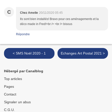
C
Chez Amelie
20/11/2020 05:45
Ils sont bien installés! Bravo pour ces aménagements et la
déco made in Fred!<br /> <br /> bisous
Répondre
< SMS Noël 2020 - 1
Echanges Art Postal 2021 >
Hébergé par Canalblog
Top articles
Pages
Contact
Signaler un abus
C.G.U.