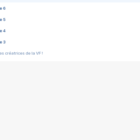
e 6
e 5
e 4
e 3
s créatrices de la VF !
e 2
e 1
e Mektoub My Love arrive enfin ! Rencontre avec Shaïn Boumedine et Sal
i : après Toni en famille
elle réalise le bouleversant Dites lui que je l'aime
ais ! Rencontre autour de Vie privée de Rebecca Zlotowski
 de Marguerite, Grave... Rencontre avec Ella Rumpf