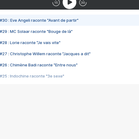
#30 : Eve Angeli raconte "Avant de partir"
#29 : MC Solaar raconte "Bouge de là"
28 : Lorie raconte "Je vais vite"
#27 : Christophe Willem raconte "Jacques a dit"
#26 : Chimène Badi raconte "Entre nous"
#25 : Indochine raconte "3e sexe"
#24 : Zaho raconte "C'est chelou"
#23 : Patrick Bruel raconte "Au café des délices"
#22 : Kyo raconte "Le chemin"
#21 : Nolwenn Leroy raconte "Cassé"
#20 : Patrick Hernandez raconte "Born to be alive"