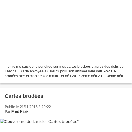
hier, je me suis donc penchée sur mes cartes brodées d'après des défis de
Laétitia ... carte envoyée à Clau73 pour son anniversaire défi 52/2016
brodées hier et montées ce matin 1er défi 2017 2ème défi 2017 3ème défi
2017 c'est bien la première fois que...
Cartes brodées
Publié le 21/11/2015 à 20:22
Par
Fred Kipik