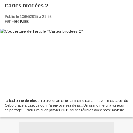
Cartes brodées 2
Publié le 13/04/2015 à 21:52
Par
Fred Kipik
j'affectionne de plus en plus cet art et je l'ai même partagé avec mes cop's du
Cébo grâce à Laétitia qui m'a envoyé ses défis... Un grand merci à toi pour
ce partage ... Nous voici en janvier 2015 toutes réunies avec notre matériel
autour de cette grande...