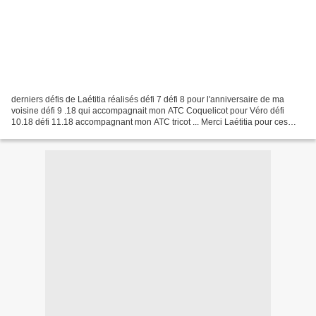
derniers défis de Laétitia réalisés défi 7 défi 8 pour l'anniversaire de ma
voisine défi 9 .18 qui accompagnait mon ATC Coquelicot pour Véro défi
10.18 défi 11.18 accompagnant mon ATC tricot ... Merci Laétitia pour ces
défis que du plaisir d'autres sont...