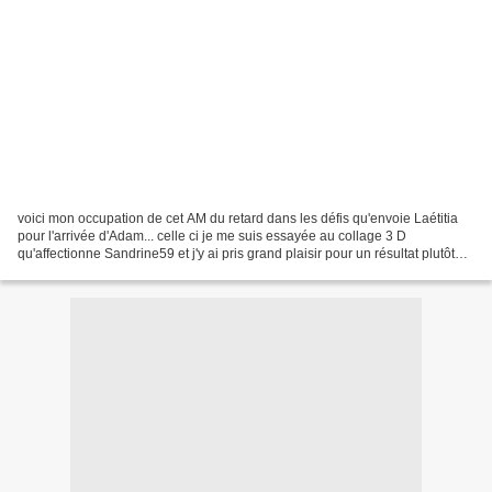
voici mon occupation de cet AM du retard dans les défis qu'envoie Laétitia
pour l'arrivée d'Adam... celle ci je me suis essayée au collage 3 D
qu'affectionne Sandrine59 et j'y ai pris grand plaisir pour un résultat plutôt
sympa !!! un petit pull brodé...