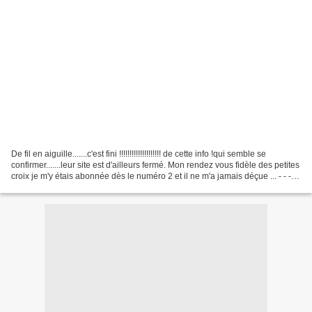
De fil en aiguille.......c'est fini !!!!!!!!!!!!!!!!!!!! de cette info !qui semble se
confirmer.......leur site est d'ailleurs fermé. Mon rendez vous fidèle des petites
croix je m'y étais abonnée dès le numéro 2 et il ne m'a jamais déçue ... - - - -
-...