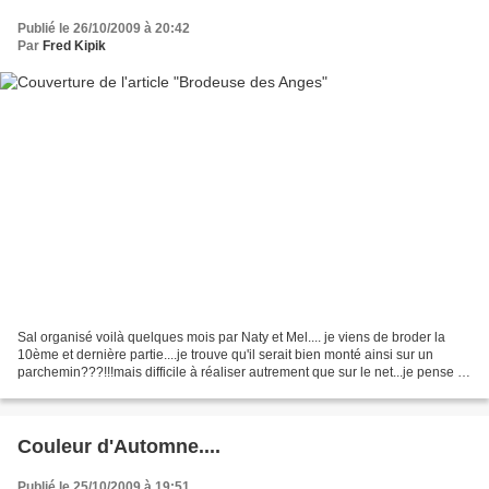
Publié le 26/10/2009 à 20:42
Par
Fred Kipik
Sal organisé voilà quelques mois par Naty et Mel.... je viens de broder la
10ème et dernière partie....je trouve qu'il serait bien monté ainsi sur un
parchemin???!!!mais difficile à réaliser autrement que sur le net...je pense le
monter en coussin......
Couleur d'Automne....
Publié le 25/10/2009 à 19:51