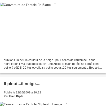
oublions un peu la couleur de la neige...pour celles de l'automne...dans
notre jardin il y a quelques jours!!! une Zucca la main d'Héloïse paraît bien
petite à côté!!!! 20 kgs et voila sa petite soeur...10 kgs seulement.... Bob a du
avoir recours à......
Il pleut...il neige....
Publié le 22/10/2009 à 20:32
Par
Fred Kipik