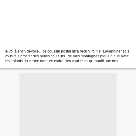
le voilà enfin dévoilé....ce coussin postal qu'a reçu Virginie "Lavandine" et je
vous fais profiter des belles couleurs...de mes montagnes pique nique avec
les enfants du centre dans ce cadre!!!!ça vaut le coup...non!!! une des
dernières belles journées...