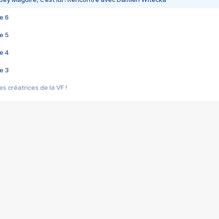
e 6
e 5
e 4
e 3
s créatrices de la VF !
e 2
e 1
e Mektoub My Love arrive enfin ! Rencontre avec Shaïn Boumedine et Sal
i : après Toni en famille
elle réalise le bouleversant Dites lui que je l'aime
ais ! Rencontre autour de Vie privée de Rebecca Zlotowski
 de Marguerite, Grave... Rencontre avec Ella Rumpf