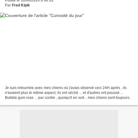
Publié le 30/06/2024 à 08:02
Par
Fred Kipik
Je suis retournée avec mes chiens où j'avais observé ceci 24H après , ils
n'avaient plus le même aspect, ils ont séché ... et d'autres ont poussé ...
Bubble gum rose ... par contre , quoiqu'il en soit... mes chiens sont toujours
dans l'eau en ce dimanche...