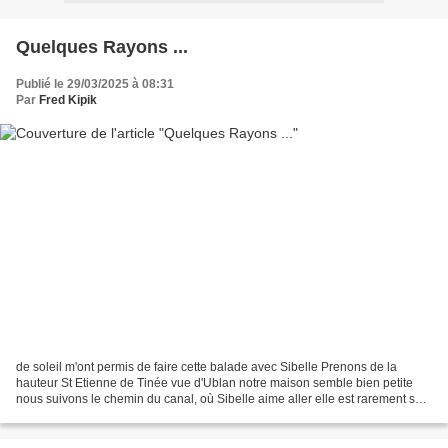
Quelques Rayons ...
Publié le 29/03/2025 à 08:31
Par
Fred Kipik
de soleil m'ont permis de faire cette balade avec Sibelle Prenons de la
hauteur St Etienne de Tinée vue d'Ublan notre maison semble bien petite
nous suivons le chemin du canal, où Sibelle aime aller elle est rarement sur
le chemin, mais plutôt dans le...