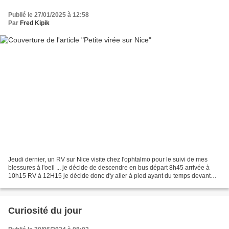
Publié le 27/01/2025 à 12:58
Par
Fred Kipik
Jeudi dernier, un RV sur Nice visite chez l'ophtalmo pour le suivi de mes
blessures à l'oeil ... je décide de descendre en bus départ 8h45 arrivée à
10h15 RV à 12H15 je décide donc d'y aller à pied ayant du temps devant
moi pour cela , je pars sur la...
Curiosité du jour