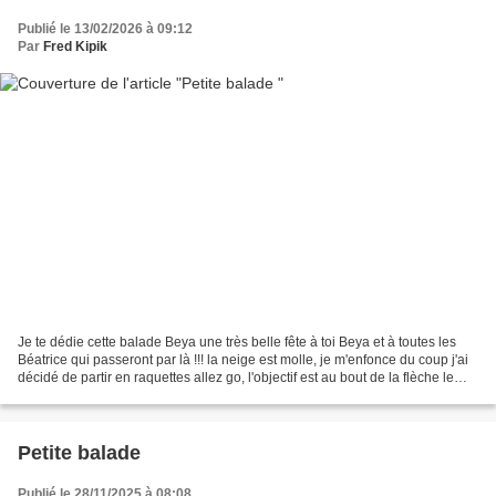
Publié le 13/02/2026 à 09:12
Par
Fred Kipik
Je te dédie cette balade Beya une très belle fête à toi Beya et à toutes les
Béatrice qui passeront par là !!! la neige est molle, je m'enfonce du coup j'ai
décidé de partir en raquettes allez go, l'objectif est au bout de la flèche le
lieu dit le pigeonnier...
Petite balade
Publié le 28/11/2025 à 08:08