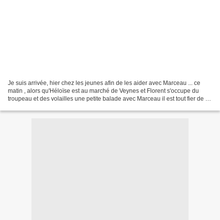
Je suis arrivée, hier chez les jeunes afin de les aider avec Marceau ... ce
matin , alors qu'Héloïse est au marché de Veynes et Florent s'occupe du
troupeau et des volailles une petite balade avec Marceau il est tout fier de sa
plume trouvée sur le chemin...