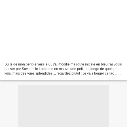
Suite de mon périple vers le 05 j'ai modifié ma route initiale en bleu j'ai voulu
passer par Savines le Lac route en mauve une petite rallonge de quelques
kms, mais des vues splendides ... regardez plutôt : Je vais longer ce lac ...
Serre-Ponçon je prends...