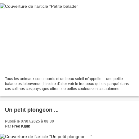
Tous les animaux sont nourris et un beau soleil m'appelle ... une petite
balade est bienvenue, histoire d'aller voir le troupeau qui est parqué dans
ces collines ces paysages offrent de belles couleurs en cet automne
ensoleillé au delà ces collines se...
Un petit plongeon ...
Publié le 07/07/2025 à 08:30
Par
Fred Kipik