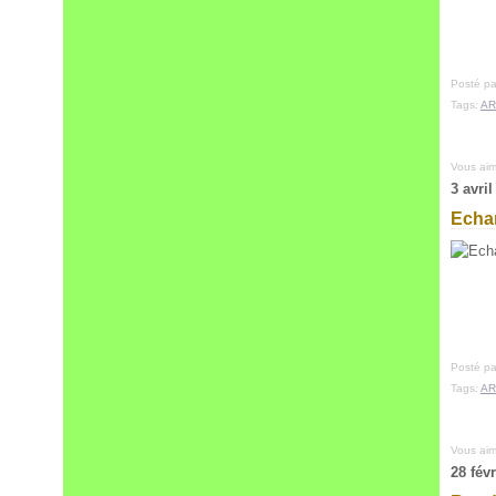
Posté pa
Tags:
AR
Vous ai
3 avril
Echa
Posté pa
Tags:
AR
Vous ai
28 fév