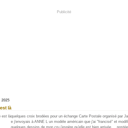
Publicité
n 2025
est là
quelques croix brodées pour un échange Carte Postale organisé par Ja
e j'envoyais à ANNE L un modèle américain que j'ai "francisé" et modif
quelques dessins de mon cru j'espère qu'elle est bien arrivée ... postée 