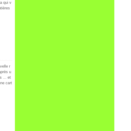
a qui v
tières
elle r
après u
 ... et
ne cart