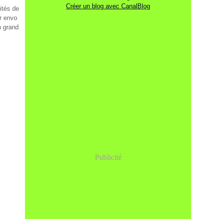
Créer un blog avec CanalBlog
ités de
ur envo
n grand
Publicité