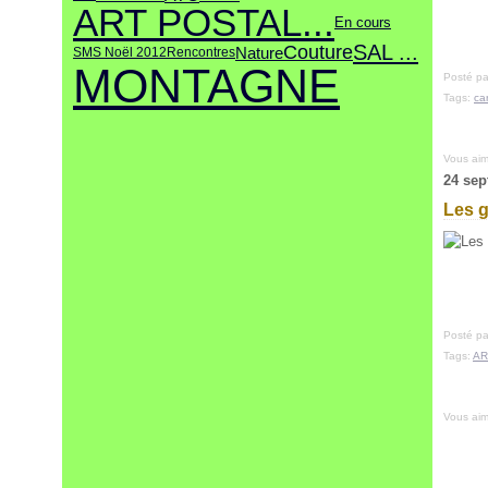
ART POSTAL...
En cours
SAL ...
Couture
Nature
SMS Noël 2012
Rencontres
MONTAGNE
Posté pa
Tags:
ca
Vous ai
24 sep
Les g
Posté pa
Tags:
AR
Vous ai