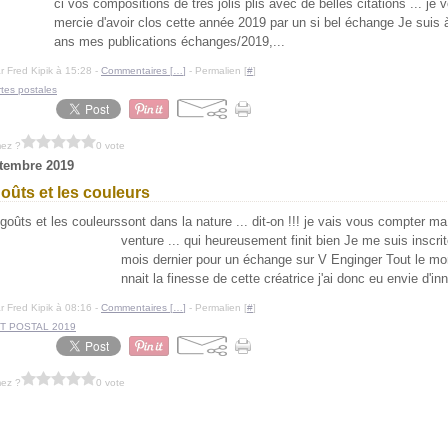
ci vos compositions de très jolis plis avec de belles citations ... je 
mercie d'avoir clos cette année 2019 par un si bel échange Je suis à
ans mes publications échanges/2019,...
r Fred Kipik à 15:28 -
Commentaires [
…
]
- Permalien [
#
]
rtes postales
mez ?
0 vote
tembre 2019
oûts et les couleurs
sont dans la nature ... dit-on !!! je vais vous compter 
venture ... qui heureusement finit bien Je me suis inscrit
mois dernier pour un échange sur V Enginger Tout le m
nnait la finesse de cette créatrice j'ai donc eu envie d'inn
r Fred Kipik à 08:16 -
Commentaires [
…
]
- Permalien [
#
]
T POSTAL 2019
mez ?
0 vote