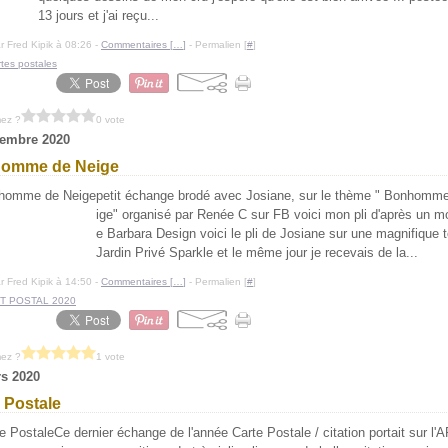
13 jours et j'ai reçu...
r Fred Kipik à 08:26 -
Commentaires [
…
]
- Permalien [
#
]
rtes postales
mez ?
0 vote
cembre 2020
omme de Neige
petit échange brodé avec Josiane, sur le thème " Bonhomm
ige" organisé par Renée C sur FB voici mon pli d'après un m
e Barbara Design voici le pli de Josiane sur une magnifique t
Jardin Privé Sparkle et le même jour je recevais de la...
r Fred Kipik à 14:50 -
Commentaires [
…
]
- Permalien [
#
]
T POSTAL 2020
mez ?
1 vote
s 2020
 Postale
Ce dernier échange de l'année Carte Postale / citation portait sur l'