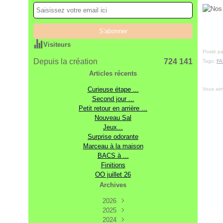
Visiteurs
Posté pa
Depuis la création
724 141
Tags:
FA
Articles récents
Curieuse étape ...
Vous ai
Second jour ...
Petit retour en arrière ...
Nouveau Sal
Jeux...
Surprise odorante
Marceau à la maison
BACS à ...
Finitions
OO juillet 26
Archives
2026
2025
Août
(3)
Décembre
2024
Juillet
(7)
(17)