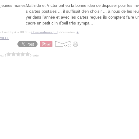
Mathilde et Victor ont eu la bonne idée de disposer pour les inv
s cartes postales ... il suffisait d'en choisir ... à nous de les le
yer dans l'année et avec les cartes reçues ils comptent faire u
cadre un petit clin d'oeil très sympa...
r Fred Kipik à 08:33 -
Commentaires [
…
]
- Permalien [
#
]
MILLE
mez ?
0 vote