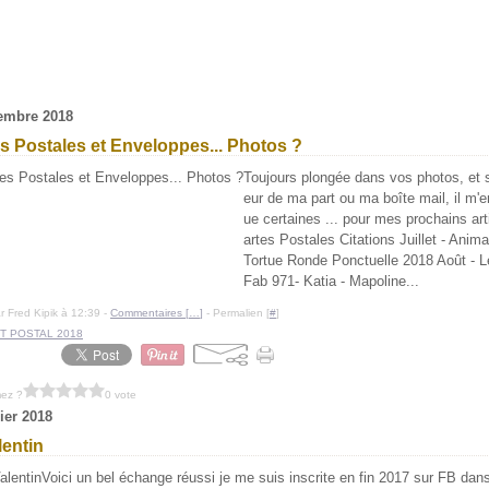
embre 2018
s Postales et Enveloppes... Photos ?
Toujours plongée dans vos photos, et s
eur de ma part ou ma boîte mail, il m'
ue certaines ... pour mes prochains art
artes Postales Citations Juillet - Anim
Tortue Ronde Ponctuelle 2018 Août - L
Fab 971- Katia - Mapoline...
r Fred Kipik à 12:39 -
Commentaires [
…
]
- Permalien [
#
]
T POSTAL 2018
mez ?
0 vote
rier 2018
lentin
Voici un bel échange réussi je me suis inscrite en fin 2017 sur FB dan