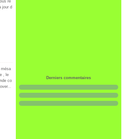
vous re
 jour d
ma mésa
e , le
Derniers commentaires
onde co
over...