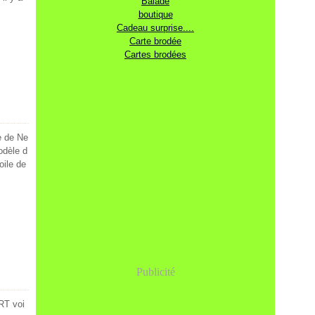
Balade
boutique
Cadeau surprise....
Carte brodée
Cartes brodées
e de Ne
odèle d
oile de
Publicité
ART voi