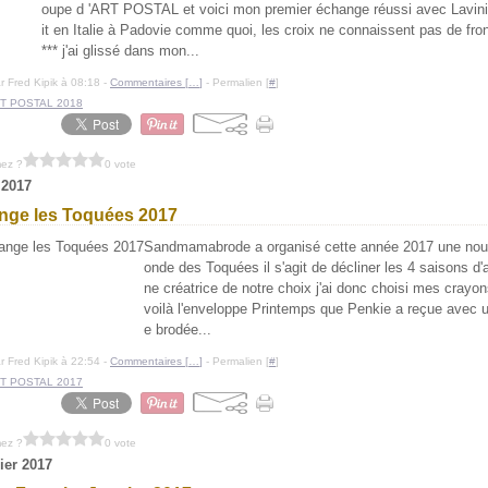
oupe d 'ART POSTAL et voici mon premier échange réussi avec Lavini
it en Italie à Padovie comme quoi, les croix ne connaissent pas de fron
*** j'ai glissé dans mon...
r Fred Kipik à 08:18 -
Commentaires [
…
]
- Permalien [
#
]
T POSTAL 2018
mez ?
0 vote
 2017
nge les Toquées 2017
Sandmamabrode a organisé cette année 2017 une nouv
onde des Toquées il s'agit de décliner les 4 saisons d'
ne créatrice de notre choix j'ai donc choisi mes crayons
voilà l'enveloppe Printemps que Penkie a reçue avec u
e brodée...
r Fred Kipik à 22:54 -
Commentaires [
…
]
- Permalien [
#
]
T POSTAL 2017
mez ?
0 vote
rier 2017