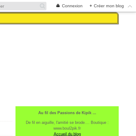
Connexion
+
Créer mon blog
Au fil des Passions de Kipik ...
De fil en aiguille, l'amitié se brode.... Boutique :
www.boul2pik.fr
Accueil du blog