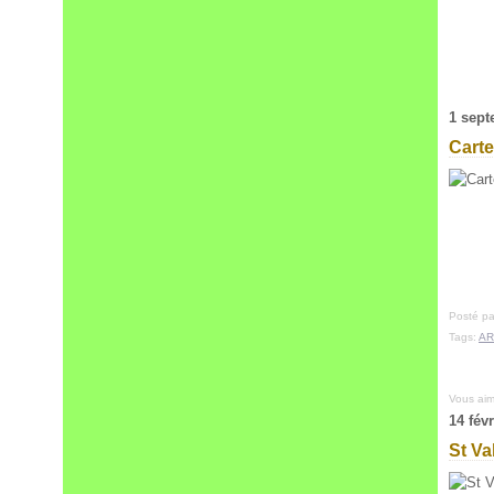
1 sept
Carte
Posté pa
Tags:
AR
Vous ai
14 fév
St Va