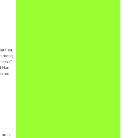
auf err
en manq
icles C
al Nad
ézard
s un gr