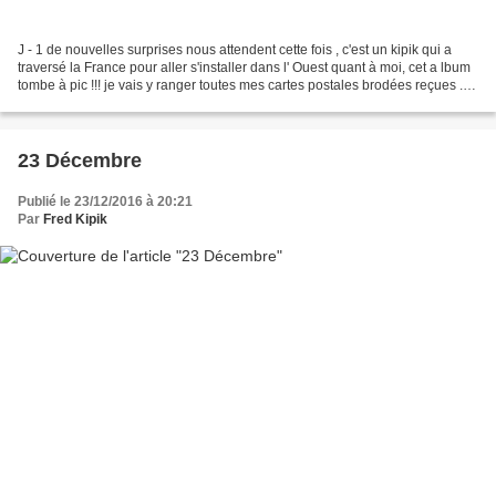
J - 1 de nouvelles surprises nous attendent cette fois , c'est un kipik qui a
traversé la France pour aller s'installer dans l' Ouest quant à moi, cet a lbum
tombe à pic !!! je vais y ranger toutes mes cartes postales brodées reçues ...
En cette veillée...
23 Décembre
Publié le 23/12/2016 à 20:21
Par
Fred Kipik