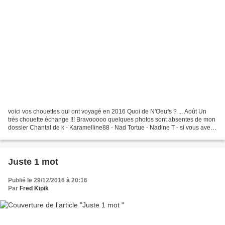
voici vos chouettes qui ont voyagé en 2016 Quoi de N'Oeufs ? ... Août Un
très chouette échange !!! Bravooooo quelques photos sont absentes de mon
dossier Chantal de k - Karamelline88 - Nad Tortue - Nadine T - si vous avez
envoyé ou reçu les manquantes...
Juste 1 mot
Publié le 29/12/2016 à 20:16
Par
Fred Kipik