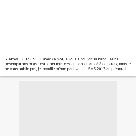
6 lettres ... C R E V E E avec ce mot, je vous ai tout dit, la banquise ne
désemplit pas mais c'est super tous ces Oursons !!! du côté des croix, mais je
ne vous oublie pas, je travaille même pour vous ... SMS 2017 en préparation
l'année du Coq a vu le...