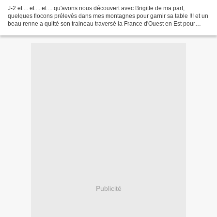
J-2 et ... et ... et ... qu'avons nous découvert avec Brigitte de ma part,
quelques flocons prélevés dans mes montagnes pour garnir sa table !!! et un
beau renne a quitté son traineau traversé la France d'Ouest en Est pour
m'apporter de jolis sujets ......
Publicité