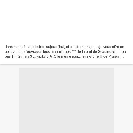
dans ma boîte aux lettres aujourd'hui, et ces derniers jours je vous offre un
bel éventail d'ouvrages tous magnifiques *** de la part de Scapinette ... non
pas 1 ni 2 mais 3 ... kipiks 3 ATC le même jour... je re-signe !!! de Myriam
dans l'échange "Au...