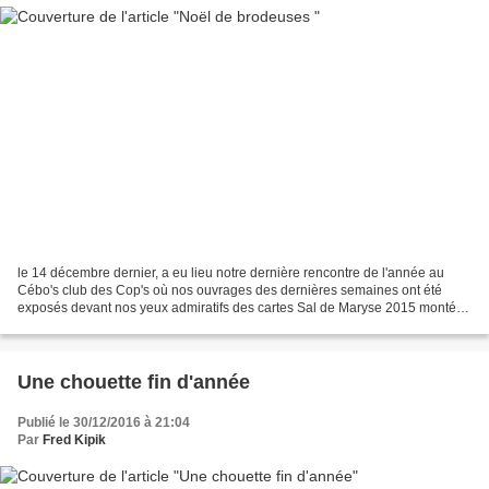
le 14 décembre dernier, a eu lieu notre dernière rencontre de l'année au
Cébo's club des Cop's où nos ouvrages des dernières semaines ont été
exposés devant nos yeux admiratifs des cartes Sal de Maryse 2015 monté
en cadres Sal Snowflower terminé en attente...
Une chouette fin d'année
Publié le 30/12/2016 à 21:04
Par
Fred Kipik