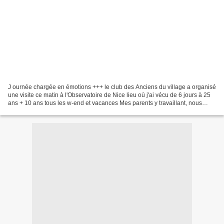
J ournée chargée en émotions +++ le club des Anciens du village a organisé
une visite ce matin à l'Observatoire de Nice lieu où j'ai vécu de 6 jours à 25
ans + 10 ans tous les w-end et vacances Mes parents y travaillant, nous
avions un logement de fonction...