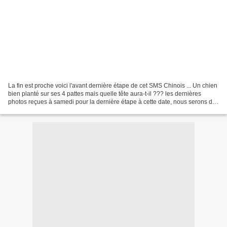
La fin est proche voici l'avant dernière étape de cet SMS Chinois ... Un chien
bien planté sur ses 4 pattes mais quelle tête aura-t-il ??? les dernières
photos reçues à samedi pour la dernière étape à cette date, nous serons de
nouveau partis en effet...