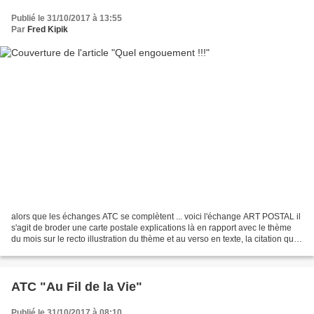
Publié le 31/10/2017 à 13:55
Par
Fred Kipik
alors que les échanges ATC se complètent ... voici l'échange ART POSTAL il
s'agit de broder une carte postale explications là en rapport avec le thème
du mois sur le recto illustration du thème et au verso en texte, la citation que
vous aurez choisie...
ATC "Au Fil de la Vie"
Publié le 31/10/2017 à 08:10