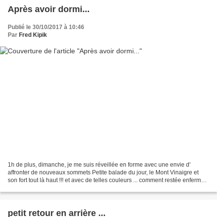
Après avoir dormi...
Publié le 30/10/2017 à 10:46
Par
Fred Kipik
1h de plus, dimanche, je me suis réveillée en forme avec une envie d'
affronter de nouveaux sommets Petite balade du jour, le Mont Vinaigre et
son fort tout là haut !!! et avec de telles couleurs ... comment restée enfermée
!!! je laisse le village qui...
petit retour en arrière ...