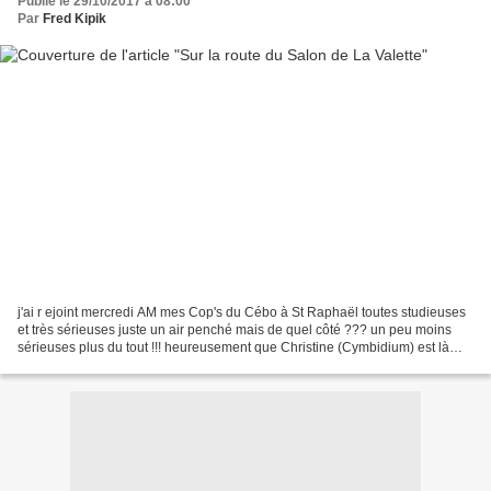
Publié le 29/10/2017 à 08:00
Par
Fred Kipik
j'ai r ejoint mercredi AM mes Cop's du Cébo à St Raphaël toutes studieuses
et très sérieuses juste un air penché mais de quel côté ??? un peu moins
sérieuses plus du tout !!! heureusement que Christine (Cymbidium) est là
pour nous mettre d'accord !!!...