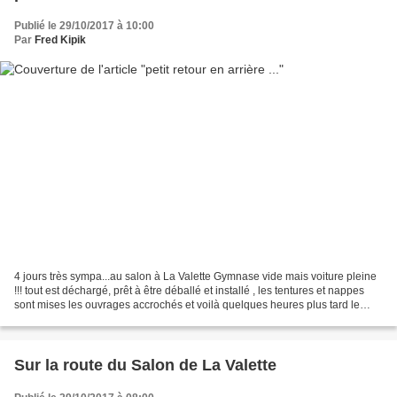
Publié le 29/10/2017 à 10:00
Par
Fred Kipik
4 jours très sympa...au salon à La Valette Gymnase vide mais voiture pleine
!!! tout est déchargé, prêt à être déballé et installé , les tentures et nappes
sont mises les ouvrages accrochés et voilà quelques heures plus tard le
stand est monté avec mon...
Sur la route du Salon de La Valette