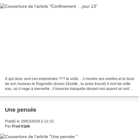
A qui donc sont ces empreintes ??? le voilà ... il montre ses oreilles et le bout
de son museau le Ragondin (bravo Zézette , tu avais trouvé) il sort de cette
eau, où il nage à merveille . il traverse tranquille devant moi quand on voit
ses pattes palmées,...
Une pensée
Publié le 29/03/2020 à 12:32
Par
Fred Kipik