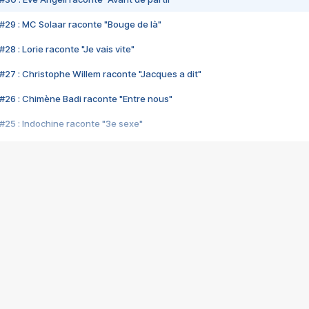
#29 : MC Solaar raconte "Bouge de là"
28 : Lorie raconte "Je vais vite"
#27 : Christophe Willem raconte "Jacques a dit"
#26 : Chimène Badi raconte "Entre nous"
#25 : Indochine raconte "3e sexe"
#24 : Zaho raconte "C'est chelou"
#23 : Patrick Bruel raconte "Au café des délices"
#22 : Kyo raconte "Le chemin"
#21 : Nolwenn Leroy raconte "Cassé"
#20 : Patrick Hernandez raconte "Born to be alive"
#19 : Lorie raconte "Près de moi"
#18 : Michael Jones raconte "A nos actes manqués" (avec Jean-Jacque