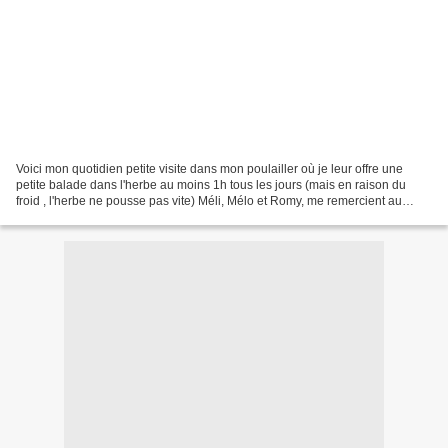
Voici mon quotidien petite visite dans mon poulailler où je leur offre une
petite balade dans l'herbe au moins 1h tous les jours (mais en raison du
froid , l'herbe ne pousse pas vite) Méli, Mélo et Romy, me remercient au
passage Heureuse d'aller barboter...