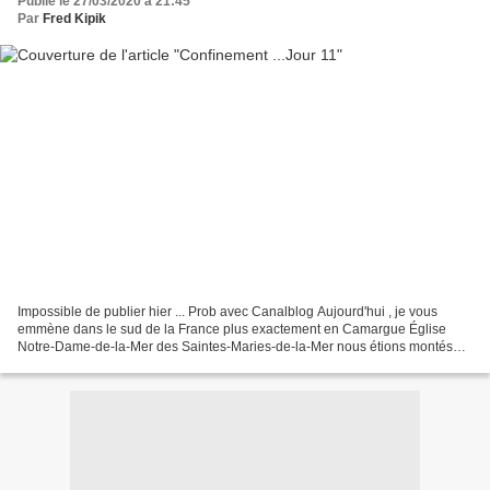
Publié le 27/03/2020 à 21:45
Par
Fred Kipik
Impossible de publier hier ... Prob avec Canalblog Aujourd'hui , je vous
emmène dans le sud de la France plus exactement en Camargue Église
Notre-Dame-de-la-Mer des Saintes-Maries-de-la-Mer nous étions montés
sur les toits de cette église vues de la ville...