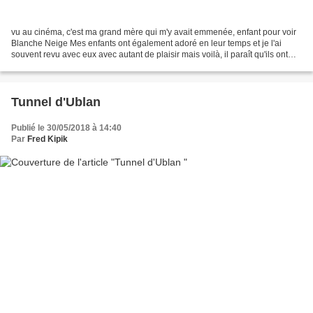
vu au cinéma, c'est ma grand mère qui m'y avait emmenée, enfant pour voir
Blanche Neige Mes enfants ont également adoré en leur temps et je l'ai
souvent revu avec eux avec autant de plaisir mais voilà, il paraît qu'ils ont
perdu un des 7 nains !!! ???...
Tunnel d'Ublan
Publié le 30/05/2018 à 14:40
Par
Fred Kipik