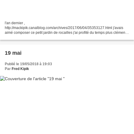
l'an dernier ,
http://mackipik.canalblog.com/archives/2017/06/04/35353127.html j'avais
aimé composer ce petit jardin de rocailles j'ai profité du temps plus clément
d'hier et de ce matin ... pour décharger la voiture il faut dire que nous
récupérons des...
19 mai
Publié le 19/05/2018 à 19:03
Par
Fred Kipik