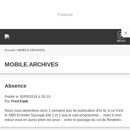
Publicité
MENU
Accueil
» MOBILE.ARCHIVES
MOBILE.ARCHIVES
Absence
Publié le 30/05/2018 à 20:10
Par
Fred Kipik
Nous nous absentons donc 1 semaine pas de publication d'ici là, si ce n'est
le SMS Envolée Sauvage Eté 1 et 2 que je vais programmer ... mais à mon
retour vous en aurez plein les yeux ... entre le passage du col de Restefond,
des photos de Puy St Vincent...