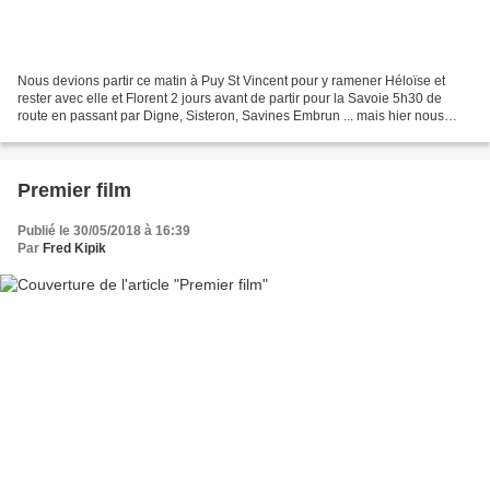
Nous devions partir ce matin à Puy St Vincent pour y ramener Héloïse et
rester avec elle et Florent 2 jours avant de partir pour la Savoie 5h30 de
route en passant par Digne, Sisteron, Savines Embrun ... mais hier nous
avons appris cela : Ouverture du...
Premier film
Publié le 30/05/2018 à 16:39
Par
Fred Kipik