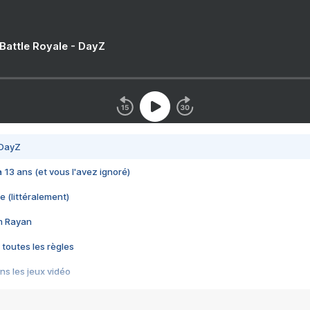
 Battle Royale - DayZ
 DayZ
 a 13 ans (et vous l'avez ignoré)
e (littéralement)
im Rayan
 toutes les règles
s les jeux vidéo
us choquant de Rockstar ? - Le scandale BULLY