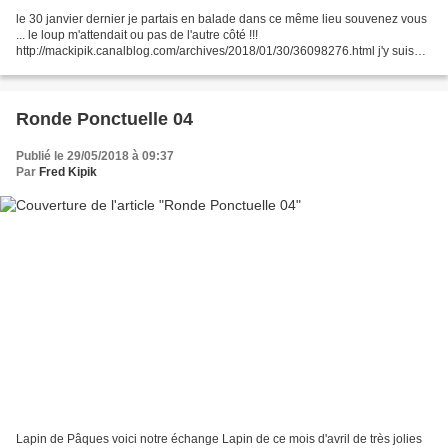
le 30 janvier dernier je partais en balade dans ce même lieu souvenez vous
... le loup m'attendait ou pas de l'autre côté !!!
http://mackipik.canalblog.com/archives/2018/01/30/36098276.html j'y suis
retournée il y a quelques jours aux premiers rayons...
Ronde Ponctuelle 04
Publié le 29/05/2018 à 09:37
Par
Fred Kipik
Lapin de Pâques voici notre échange Lapin de ce mois d'avril de très jolies