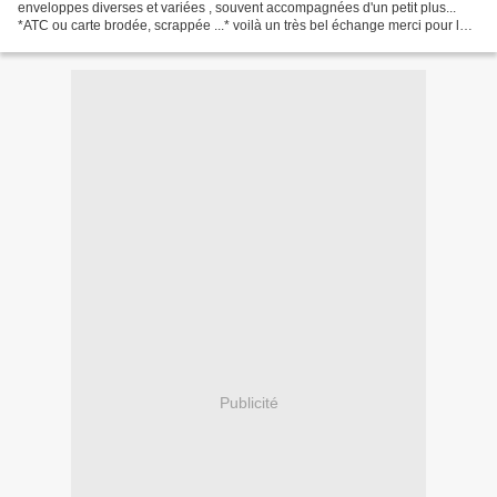
enveloppes diverses et variées , souvent accompagnées d'un petit plus...
*ATC ou carte brodée, scrappée ...* voilà un très bel échange merci pour les
petits plus !!! Bravo à toutes...
Publicité