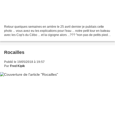
Retour quelques semaines en arrière le 25 avril dernier je publiais cette
photo ... vous avez eu les explications pour l'eau ... notre petit tour en bateau
avec les Cop's du Cébo ... et la cigogne alors ...??? "non pas de petits pieds
pour la fin de l'année...
Rocailles
Publié le 19/05/2018 à 19:57
Par
Fred Kipik