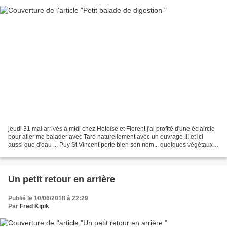
jeudi 31 mai arrivés à midi chez Héloïse et Florent j'ai profité d'une éclaircie
pour aller me balader avec Taro naturellement avec un ouvrage !!! et ici
aussi que d'eau ... Puy St Vincent porte bien son nom... quelques végétaux
aperçus dans les sous...
Un petit retour en arrière
Publié le 10/06/2018 à 22:29
Par
Fred Kipik