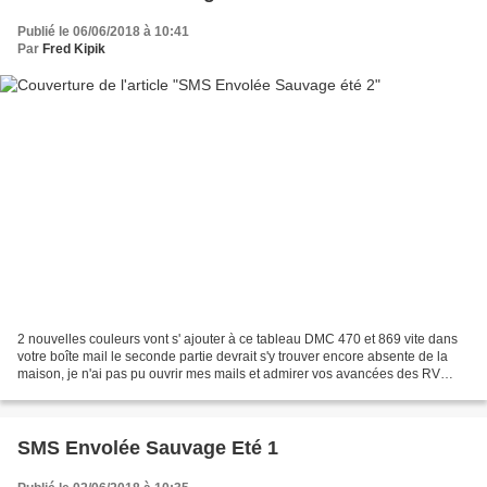
Publié le 06/06/2018 à 10:41
Par
Fred Kipik
2 nouvelles couleurs vont s' ajouter à ce tableau DMC 470 et 869 vite dans
votre boîte mail le seconde partie devrait s'y trouver encore absente de la
maison, je n'ai pas pu ouvrir mes mails et admirer vos avancées des RV
médicaux de routine me retiennent...
SMS Envolée Sauvage Eté 1