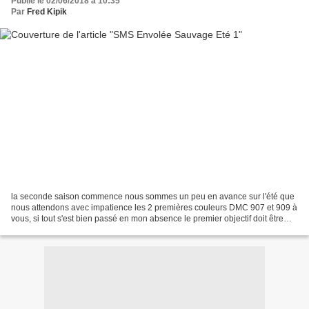
Publié le 02/06/2018 à 10:35
Par
Fred Kipik
la seconde saison commence nous sommes un peu en avance sur l'été que
nous attendons avec impatience les 2 premières couleurs DMC 907 et 909 à
vous, si tout s'est bien passé en mon absence le premier objectif doit être
dans vos mails Bonne journée à vous...