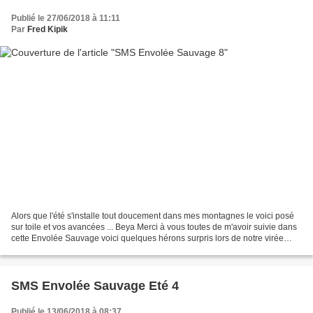
Publié le 27/06/2018 à 11:11
Par
Fred Kipik
Alors que l'été s'installe tout doucement dans mes montagnes le voici posé
sur toile et vos avancées ... Beya Merci à vous toutes de m'avoir suivie dans
cette Envolée Sauvage voici quelques hérons surpris lors de notre virée
charentaise je vous donne...
SMS Envolée Sauvage Eté 4
Publié le 13/06/2018 à 08:37