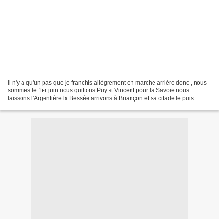
il n'y a qu'un pas que je franchis allègrement en marche arrière donc , nous
sommes le 1er juin nous quittons Puy st Vincent pour la Savoie nous
laissons l'Argentière la Bessée arrivons à Briançon et sa citadelle puis
direction Serre Chevalier puis c'est...