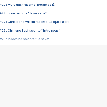
#29 : MC Solaar raconte "Bouge de là"
28 : Lorie raconte "Je vais vite"
#27 : Christophe Willem raconte "Jacques a dit"
#26 : Chimène Badi raconte "Entre nous"
#25 : Indochine raconte "3e sexe"
#24 : Zaho raconte "C'est chelou"
#23 : Patrick Bruel raconte "Au café des délices"
#22 : Kyo raconte "Le chemin"
#21 : Nolwenn Leroy raconte "Cassé"
#20 : Patrick Hernandez raconte "Born to be alive"
#19 : Lorie raconte "Près de moi"
#18 : Michael Jones raconte "A nos actes manqués" (avec Jean-Jacque