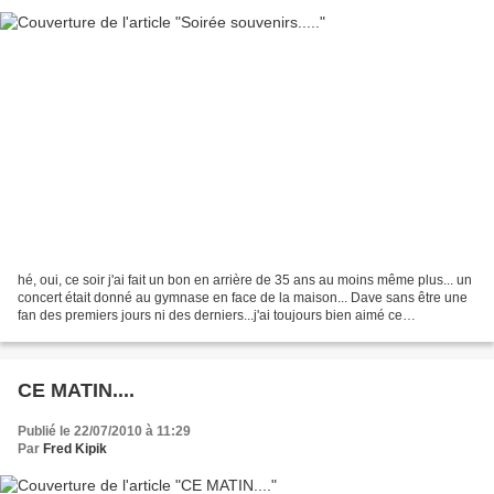
hé, oui, ce soir j'ai fait un bon en arrière de 35 ans au moins même plus... un
concert était donné au gymnase en face de la maison... Dave sans être une
fan des premiers jours ni des derniers...j'ai toujours bien aimé ce
personnage fidèle à ses idées,...
CE MATIN....
Publié le 22/07/2010 à 11:29
Par
Fred Kipik