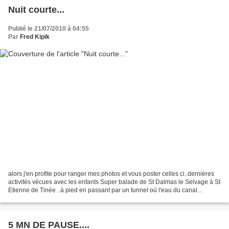
Nuit courte...
Publié le 21/07/2010 à 04:55
Par
Fred Kipik
alors j'en profite pour ranger mes photos et vous poster celles ci..dernières
activités vécues avec les enfants Super balade de St Dalmas le Selvage à St
Etienne de Tinée ..à pied en passant par un tunnel où l'eau du canal
circule... Allez en avant ......
5 MN DE PAUSE....