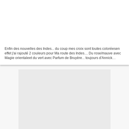
Enfin des nouvelles des Indes... du coup mes croix sont toutes coloréesen
effet j'ai rajouté 2 couleurs pour Ma route des Indes.... Du rose/mauve avec
Magie orientaleet du vert avec Parfum de Bruyère... toujours d'Annick
Abrial... tout un programme en...