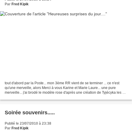
Par
Fred Kipik
tout d'abord par la Poste... mon 3ème RR vient de se terminer ... ce n'est
qu'une merveille, alors Merci à vous Karine et Marie Laure... une pure
merveille... j'ai brodé le modèle rose d'après une création de Tyjécyka les 2
autres modèles (grilles gratuites...
Soirée souvenirs.....
Publié le 23/07/2010 à 23:38
Par
Fred Kipik