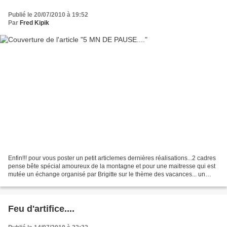
Publié le 20/07/2010 à 19:52
Par
Fred Kipik
Enfin!!! pour vous poster un petit articlemes dernières réalisations...2 cadres
pense bête spécial amoureux de la montagne et pour une maitresse qui est
mutée un échange organisé par Brigitte sur le thème des vacances... un
calepin que j'ai envoyé avec...
Feu d'artifice....