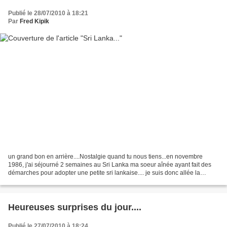
Publié le 28/07/2010 à 18:21
Par
Fred Kipik
un grand bon en arrière....Nostalgie quand tu nous tiens...en novembre
1986, j'ai séjourné 2 semaines au Sri Lanka ma soeur aînée ayant fait des
démarches pour adopter une petite sri lankaise.... je suis donc allée la
chercher avec mon beau frère.......
Heureuses surprises du jour....
Publié le 27/07/2010 à 18:24