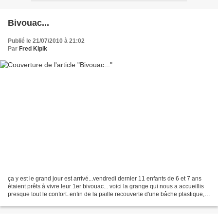
Bivouac...
Publié le 21/07/2010 à 21:02
Par
Fred Kipik
ça y est le grand jour est arrivé...vendredi dernier 11 enfants de 6 et 7 ans
étaient prêts à vivre leur 1er bivouac... voici la grange qui nous a accueillis
presque tout le confort..enfin de la paille recouverte d'une bâche plastique,
des tapis de sol...