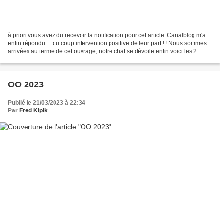
à priori vous avez du recevoir la notification pour cet article, Canalblog m'a
enfin répondu ... du coup intervention positive de leur part !!! Nous sommes
arrivées au terme de cet ouvrage, notre chat se dévoile enfin voici les 2
premiers montés et offerts...
OO 2023
Publié le 21/03/2023 à 22:34
Par
Fred Kipik