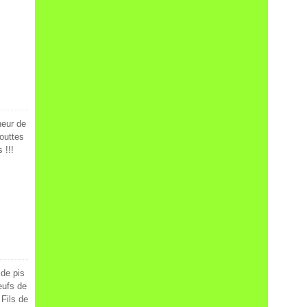
heur de
gouttes
 !!!
 de pis
oeufs de
Fils de