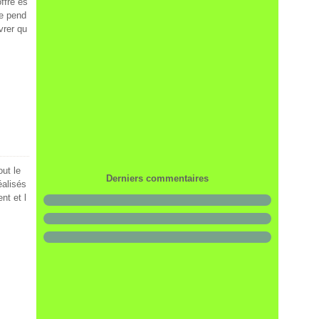
ffre es
le pend
vrer qu
out le
Derniers commentaires
éalisés
nt et l