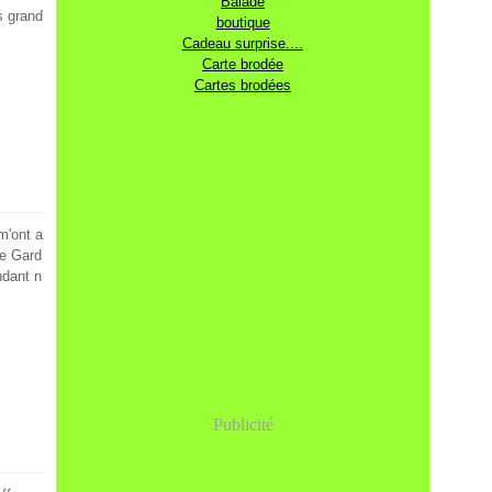
Balade
es grand
boutique
Cadeau surprise....
Carte brodée
Cartes brodées
m'ont a
te Gard
ndant n
Publicité