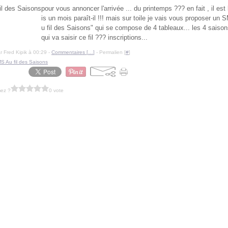
pour vous annoncer l'arrivée ... du printemps ??? en fait , il est
is un mois paraît-il !!! mais sur toile je vais vous proposer un
u fil des Saisons" qui se compose de 4 tableaux... les 4 saison
qui va saisir ce fil ??? inscriptions...
r Fred Kipik à 00:29 -
Commentaires [
…
]
- Permalien [
#
]
S Au fil des Saisons
mez ?
0 vote