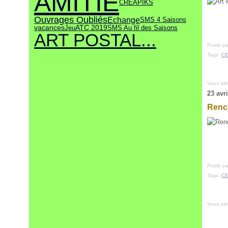
AMITIE
CREAPIKS
Ouvrages Oubliés
Echange
SMS 4 Saisons
Jeu
vacances
ATC 2019
SMS Au fil des Saisons
ART POSTAL...
Posté pa
Tags:
C
Vous ai
23 avr
Renco
Posté pa
Tags:
C
Vous ai