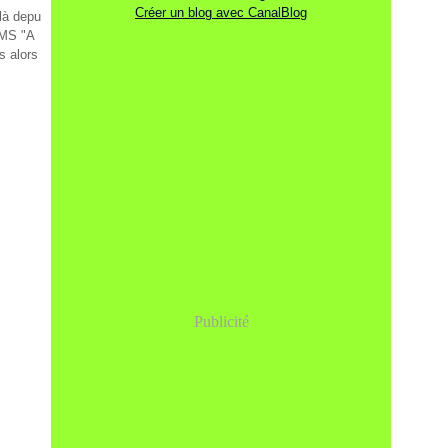
Créer un blog avec CanalBlog
 là depu
 SMS "A
s alors
Publicité