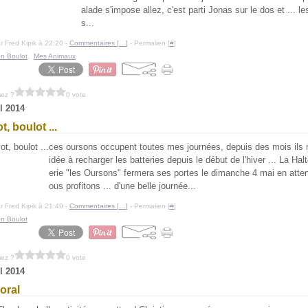
alade s'impose allez, c'est parti Jonas sur le dos et ... l
s...
r Fred Kipik à 22:20 -
Commentaires [
…
]
- Permalien [
#
]
n Boulot
,
Mes Animaux
mez ?
0 vote
il 2014
t, boulot ...
ces oursons occupent toutes mes journées, depuis des mois ils 
idée à recharger les batteries depuis le début de l'hiver ... La Hal
erie "les Oursons" fermera ses portes le dimanche 4 mai en atte
ous profitons ... d'une belle journée...
r Fred Kipik à 21:49 -
Commentaires [
…
]
- Permalien [
#
]
n Boulot
mez ?
0 vote
il 2014
loral