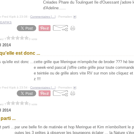
Créades Phare du Toulinguet Ile d'Ouessant j'adore le
d'Adeline......
r Fred Kipik à 23:08 -
Commentaires [
…
]
- Permalien [
#
]
EAPIKS
mez ?
0 vote
il 2014
qu'elle est donc ...
cette grille que Meringue m'empêche de broder ??? hé bie
e week-end pascal j'offre cette grille pour toute commande
e teintée ou de grille alors vite RV sur mon site cliquez e
z !!!
r Fred Kipik à 23:54 -
Commentaires [
…
]
- Permalien [
#
]
mez ?
0 vote
il 2014
parti ...
par une belle fin de matinée et hop Meringue et Kim m'emboîtent le pa
outes les 3 prêtes à observer les bourgeons éclater ... la Nature s'éve