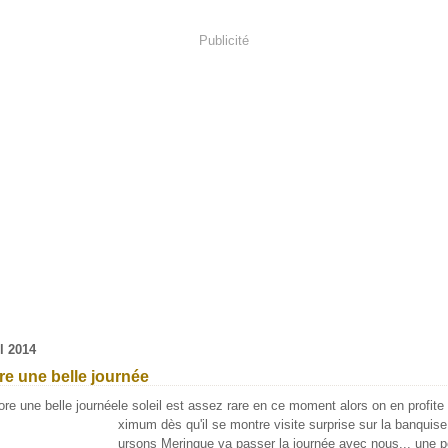
Publicité
il 2014
e une belle journée
le soleil est assez rare en ce moment alors on en profit
ximum dès qu'il se montre visite surprise sur la banquis
ursons Meringue va passer la journée avec nous... une pe