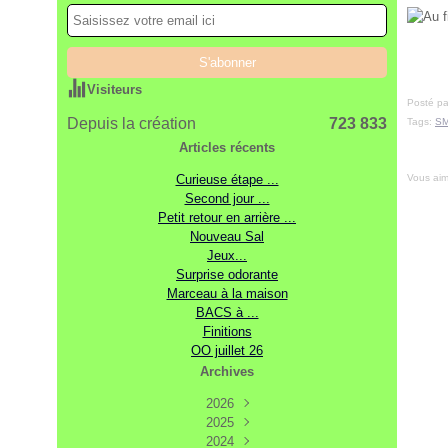
Visiteurs
Posté pa
Depuis la création
723 833
Tags:
SM
Articles récents
Vous ai
Curieuse étape ...
Second jour ...
Petit retour en arrière ...
Nouveau Sal
Jeux...
Surprise odorante
Marceau à la maison
BACS à ...
Finitions
OO juillet 26
Archives
2026
2025
Août
(3)
Décembre
2024
Juillet
(7)
(17)