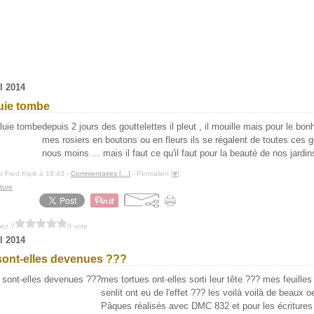
il 2014
uie tombe
depuis 2 jours des gouttelettes il pleut , il mouille mais pour le bon
mes rosiers en boutons ou en fleurs ils se régalent de toutes ces 
nous moins ... mais il faut ce qu'il faut pour la beauté de nos jardins
r Fred Kipik à 19:43 -
Commentaires [
…
]
- Permalien [
#
]
ture
mez ?
0 vote
il 2014
sont-elles devenues ???
mes tortues ont-elles sorti leur tête ??? mes feuilles
senlit ont eu de l'effet ??? les voilà voilà de beaux 
Pâques réalisés avec DMC 832 et pour les écritures 