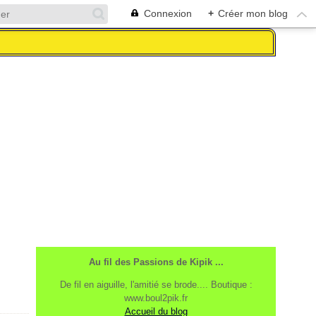
Connexion
+
Créer mon blog
Au fil des Passions de Kipik ...
De fil en aiguille, l'amitié se brode.... Boutique :
www.boul2pik.fr
Accueil du blog