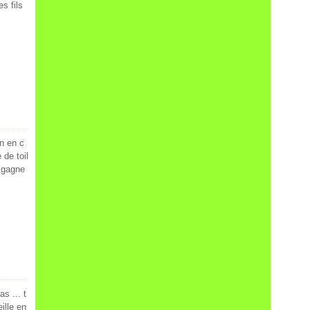
s fils
n en c
 de toil
t gagne
s ... t
ille en