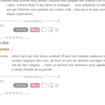
une belle activité nous attend Christine nous prépare une surprise son co
t plein, comme d'hab !!! des fleurs et feuillages ... nous préparons la sal
ant que Christine nous prépare nos socles voilà , chacune a de quoi oeu
elques explications...
r Fred Kipik à 21:35 -
Commentaires [
…
]
- Permalien [
#
]
EBO
mez ?
0 vote
il 2014
ntre ...
entre Cop's qui s'est tenue vendredi 18 avril une matinée studieuse t
monde s'applique des croix, du tricot et voici les derniers ouvrages r
une de mes créapiks ... Paris un encours nos estomacs nous appelle
e temps humide de la journée...
r Fred Kipik à 20:15 -
Commentaires [
…
]
- Permalien [
#
]
EBO
mez ?
0 vote