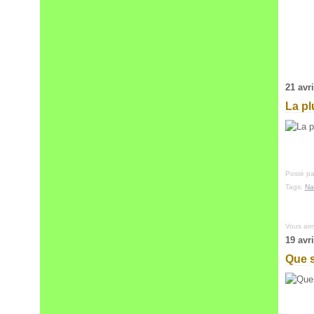
21 avr
La pl
Posté pa
Tags:
Na
Vous ai
19 avr
Que 