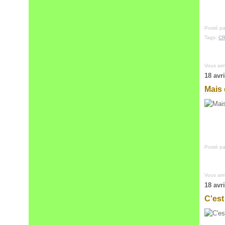
Posté pa
Tags:
CR
Vous ai
18 avr
Mais 
Posté pa
Vous ai
18 avr
C'est 