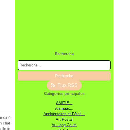
Recherche
Flux RSS
Catégories principales
AMITIE...
Animaux...
Anniversaires et Fêtes...
ureux é
Art Postal
n chat
Au Long Cours
elle jo