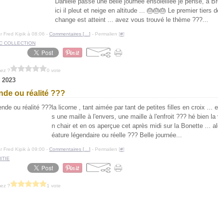
Danièle passe une belle journée ensoleillée je pense, à Br
ici il pleut et neige en altitude ... 🎂🎂🎂 Le premier tiers 
change est atteint ... avez vous trouvé le thème ???...
r Fred Kipik à 08:06 -
Commentaires [
…
]
- Permalien [
#
]
C COLLECTION
mez ?
0 vote
 2023
de ou réalité ???
la licorne , tant aimée par tant de petites filles en croix ... 
s une maille à l'envers, une maille à l'enfroit ??? hé bien la 
n chair et en os aperçue cet après midi sur la Bonette ... al
éature légendaire ou réelle ??? Belle journée...
r Fred Kipik à 09:00 -
Commentaires [
…
]
- Permalien [
#
]
ITIE
mez ?
1 vote