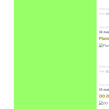
Posté pa
Tags:
AM
Vous ai
16 mai
Plant
Posté pa
Tags:
M
Vous ai
15 mai
OO 2