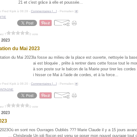
21 et c'est grâce à elle et poussée...
r Fred Kipik à 08:28 -
Commentaires [
…
]
- Permalien [
#
]
ITIE
mez ?
0 vote
 2023
ation du Mai 2023
la fosse au milieu de la place est ouverte, nettoyée la ba
ai est bloquée , prête à rentrer dans cette fosse tout le m
à son poste sur le balcon de la Mairie pour tirer les cordes 
i hisser ce Mai à l'aide de cordes, et à la force...
r Fred Kipik à 08:20 -
Commentaires [
…
]
- Permalien [
#
]
ONTAGNE
mez ?
0 vote
 2023
023
Où en sont nos Ouvrages Oubliés ??? Marie Claude il y a 15 jours avan
... Chrisbrode Un joli flocon est venu se poser mon nouvel ouvrage tout 