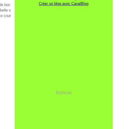
Créer un blog avec CanalBlog
 de boc
belle s
te cour
Publicité