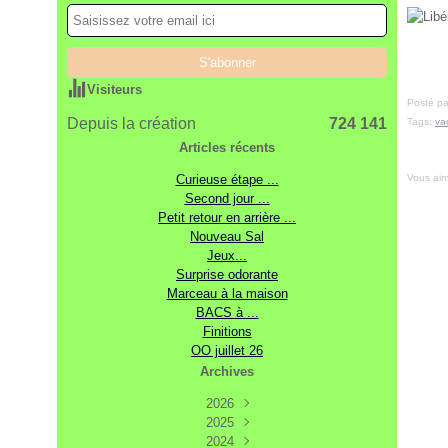
Visiteurs
Posté pa
Depuis la création
724 141
Tags:
va
Articles récents
Vous ai
Curieuse étape ...
Second jour ...
Petit retour en arrière ...
Nouveau Sal
Jeux...
Surprise odorante
Marceau à la maison
BACS à ...
Finitions
OO juillet 26
Archives
2026
2025
Août
(3)
Décembre
2024
Juillet
(7)
(17)