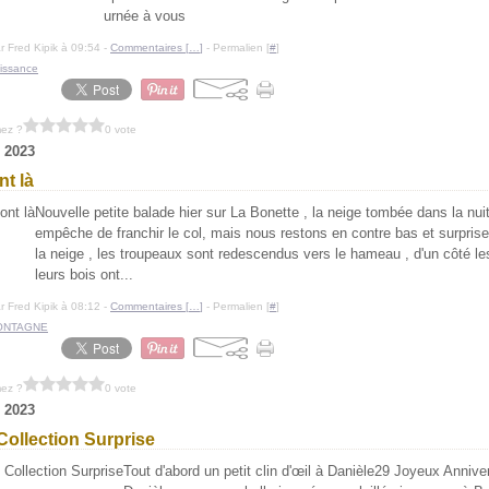
urnée à vous
r Fred Kipik à 09:54 -
Commentaires [
…
]
- Permalien [
#
]
issance
mez ?
0 vote
 2023
nt là
Nouvelle petite balade hier sur La Bonette , la neige tombée dans la nui
empêche de franchir le col, mais nous restons en contre bas et surpris
la neige , les troupeaux sont redescendus vers le hameau , d'un côté le
leurs bois ont...
r Fred Kipik à 08:12 -
Commentaires [
…
]
- Permalien [
#
]
ONTAGNE
mez ?
0 vote
 2023
ollection Surprise
Tout d'abord un petit clin d'œil à Danièle29 Joyeux Annive