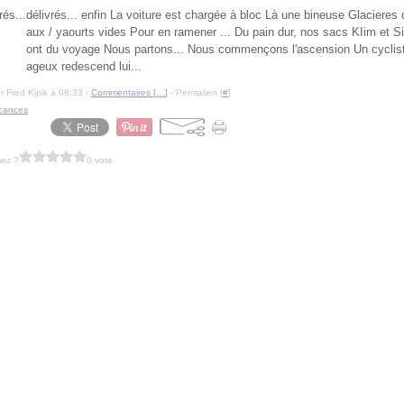
délivrés... enfin La voiture est chargée à bloc Là une bineuse Glacieres
aux / yaourts vides Pour en ramener ... Du pain dur, nos sacs KIim et Si
ont du voyage Nous partons... Nous commençons l'ascension Un cyclis
ageux redescend lui...
r Fred Kipik à 08:33 -
Commentaires [
…
]
- Permalien [
#
]
cances
mez ?
0 vote