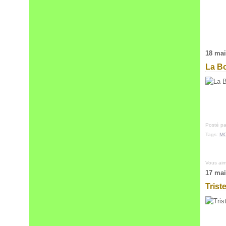
18 mai
La B
Posté pa
Tags:
M
Vous ai
17 mai
Trist