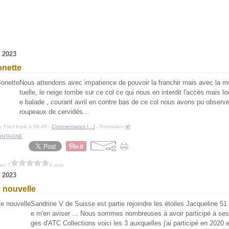
 2023
onette
Nous attendons avec impatience de pouvoir la franchir mais avec la m
tuelle, le neige tombe sur ce col ce qui nous en interdit l'accès mais lo
e balade , courant avril en contre bas de ce col nous avons pu observe
roupeaux de cervidés...
r Fred Kipik à 08:45 -
Commentaires [
…
]
- Permalien [
#
]
ONTAGNE
mez ?
0 vote
 2023
e nouvelle
Sandrine V de Suisse est partie rejoindre les étoiles Jacqueline 51 
e m'en aviser ... Nous sommes nombreuses à avoir participé à se
ges d'ATC Collections voici les 3 auxquelles j'ai participé en 2020 