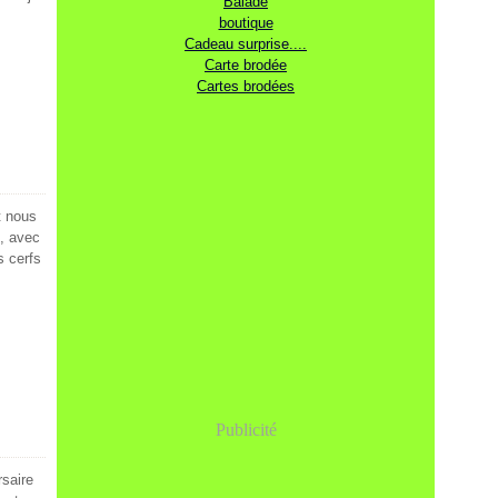
Balade
boutique
Cadeau surprise....
Carte brodée
Cartes brodées
t nous
e, avec
s cerfs
Publicité
rsaire