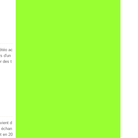
étéo ac
rs d'un
r des t
vient d
s échan
et en 20