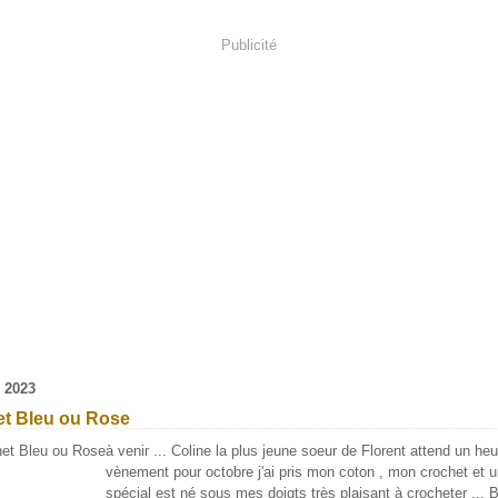
Publicité
 2023
et Bleu ou Rose
à venir ... Coline la plus jeune soeur de Florent attend un he
vènement pour octobre j'ai pris mon coton , mon crochet et u
spécial est né sous mes doigts très plaisant à crocheter ... B