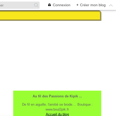
Connexion
+
Créer mon blog
Au fil des Passions de Kipik ...
De fil en aiguille, l'amitié se brode.... Boutique :
www.boul2pik.fr
Accueil du blog