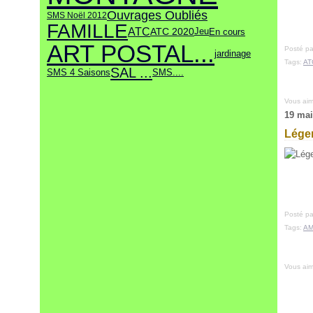
Ouvrages Oubliés
SMS Noël 2012
FAMILLE
ATC
ATC 2020
Jeu
En cours
ART POSTAL...
Posté pa
jardinage
Tags:
AT
SAL ...
SMS....
SMS 4 Saisons
Vous ai
19 mai
Légen
Posté pa
Tags:
AM
Vous ai