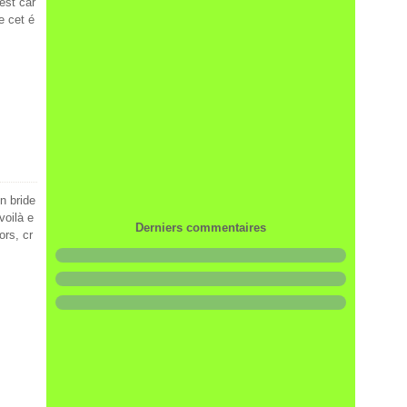
est car
de cet é
en bride
voilà e
Derniers commentaires
ors, cr