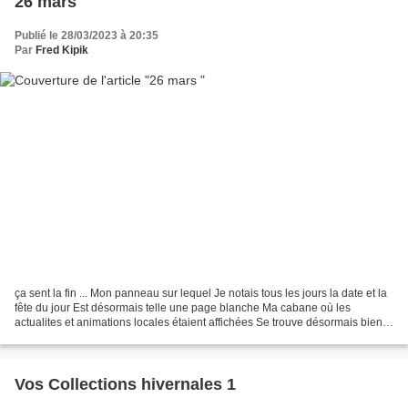
26 mars
Publié le 28/03/2023 à 20:35
Par
Fred Kipik
ça sent la fin ... Mon panneau sur lequel Je notais tous les jours la date et la
fête du jour Est désormais telle une page blanche Ma cabane où les
actualites et animations locales étaient affichées Se trouve désormais bien
vide He oui, c'est le dernier...
Vos Collections hivernales 1