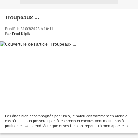
Troupeaux ...
Publié le 31/03/2023 à 18:11
Par
Fred Kipik
Les ânes bien accompagnés par Sisco, le patou constamment en alerte au
cas où ... le loup passerait par là les brebis et chèvres vont mettre bas à
partir de ce week-end Meringue et ses filles ont répondu à mon appel et se
sont approchées du filet les...