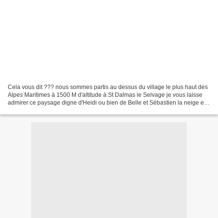
Cela vous dit ??? nous sommes partis au dessus du village le plus haut des
Alpes Maritimes à 1500 M d'altitude à St Dalmas le Selvage je vous laisse
admirer ce paysage digne d'Heidi ou bien de Belle et Sébastien la neige est
encore présente nous traversons...