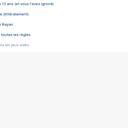
 a 13 ans (et vous l'avez ignoré)
e (littéralement)
im Rayan
 toutes les règles
s les jeux vidéo
us choquant de Rockstar ? - Le scandale BULLY
e plus moche de Steam
du RÊVE tourne au CAUCHEMAR
pendant 8 heures
it… à tort
umiliés par un jeu vidéo
ire - Final Fantasy 8
ti un empire - Age of Empires