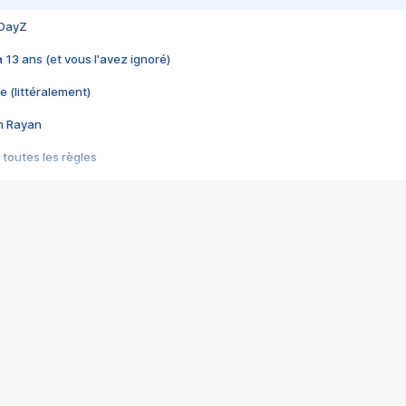
 DayZ
 a 13 ans (et vous l'avez ignoré)
e (littéralement)
im Rayan
 toutes les règles
s les jeux vidéo
us choquant de Rockstar ? - Le scandale BULLY
e plus moche de Steam
du RÊVE tourne au CAUCHEMAR
pendant 8 heures
it… à tort
umiliés par un jeu vidéo