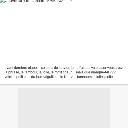
avant dernière étape ... ce mois de janvier, je ne l'ai pas vu passer vous avez
la phrase, le tambour, la toile, le motif coeur ... mais que manque-t-il ???
voici le petit plus du jour l'aiguille et le fil ... vos tambours et toiles cette
aiguille vous...