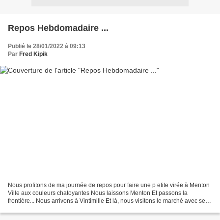
Repos Hebdomadaire ...
Publié le 28/01/2022 à 09:13
Par
Fred Kipik
Nous profitons de ma journée de repos pour faire une p etite virée à Menton
Ville aux couleurs chatoyantes Nous laissons Menton Et passons la
frontière... Nous arrivons à Vintimille Et là, nous visitons le marché avec ses
stands de fleurs que cela fait...