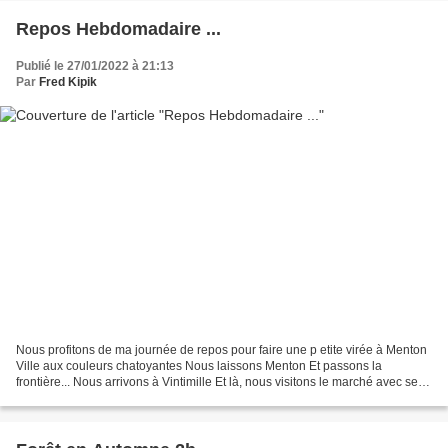
Repos Hebdomadaire ...
Publié le 27/01/2022 à 21:13
Par
Fred Kipik
Nous profitons de ma journée de repos pour faire une p etite virée à Menton
Ville aux couleurs chatoyantes Nous laissons Menton Et passons la
frontière... Nous arrivons à Vintimille Et là, nous visitons le marché avec ses
stands de fleurs que cela fait...